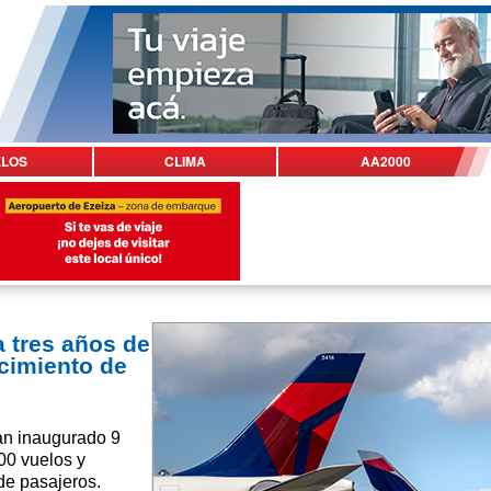
ELOS
CLIMA
AA2000
 tres años de
cimiento de
han inaugurado 9
00 vuelos y
de pasajeros.