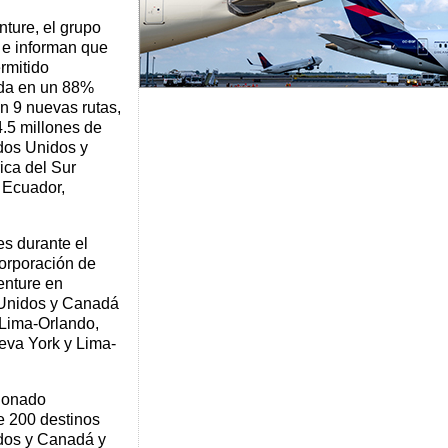
nture, el grupo
 e informan que
rmitido
da en un 88%
n 9 nuevas rutas,
.5 millones de
dos Unidos y
ica del Sur
, Ecuador,
es durante el
corporación de
enture en
 Unidos y Canadá
 Lima-Orlando,
eva York y Lima-
ionado
e 200 destinos
idos y Canadá y