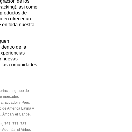
egración de los
tracking), así como
 productos de
iten ofrecer un
e en toda nuestra
iguen
dentro de la
 experiencias
ar nuevas
y las comunidades
 principal grupo de
nco mercados
ia, Ecuador y Perú,
 de América Latina y
África y el Caribe.
ng 767, 777, 787,
 Además, el Airbus