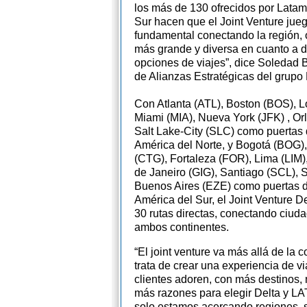
los más de 130 ofrecidos por Latam
Sur hacen que el Joint Venture jueg
fundamental conectando la región, 
más grande y diversa en cuanto a d
opciones de viajes”, dice Soledad B
de Alianzas Estratégicas del grup
Con Atlanta (ATL), Boston (BOS), L
Miami (MIA), Nueva York (JFK) , O
Salt Lake-City (SLC) como puertas 
América del Norte, y Bogotá (BOG)
(CTG), Fortaleza (FOR), Lima (LIM),
de Janeiro (GIG), Santiago (SCL),
Buenos Aires (EZE) como puertas d
América del Sur, el Joint Venture 
30 rutas directas, conectando ciud
ambos continentes.
“El joint venture va más allá de la c
trata de crear una experiencia de vi
clientes adoren, con más destinos,
más razones para elegir Delta y LA
solo estamos acercando regiones, 