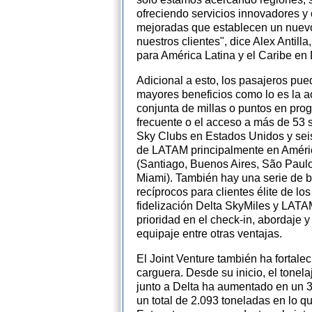
ofreciendo servicios innovadores y 
mejoradas que establecen un nuev
nuestros clientes", dice Alex Antill
para América Latina y el Caribe en D
Adicional a esto, los pasajeros pu
mayores beneficios como lo es la 
conjunta de millas o puntos en pro
frecuente o el acceso a más de 53 
Sky Clubs en Estados Unidos y sei
de LATAM principalmente en Améri
(Santiago, Buenos Aires, São Paulo
Miami). También hay una serie de b
recíprocos para clientes élite de l
fidelización Delta SkyMiles y LAT
prioridad en el check-in, abordaje 
equipaje entre otras ventajas.
El Joint Venture también ha fortale
carguera. Desde su inicio, el tonela
junto a Delta ha aumentado en un
un total de 2.093 toneladas en lo q