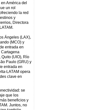
 en América del
ue un rol
ofreciendo la red
estinos y
errios, Directora
o LATAM.
os Ángeles (LAX),
rlando (MCO) y
de entrada en
, Cartagena
 Quito (UIO), Río
 São Paulo (GRU) y
e entrada en
Delta-LATAM opera
ades clave en
onectividad: se
aje que los
 más beneficios y
TAM. Juntos, no
sino también