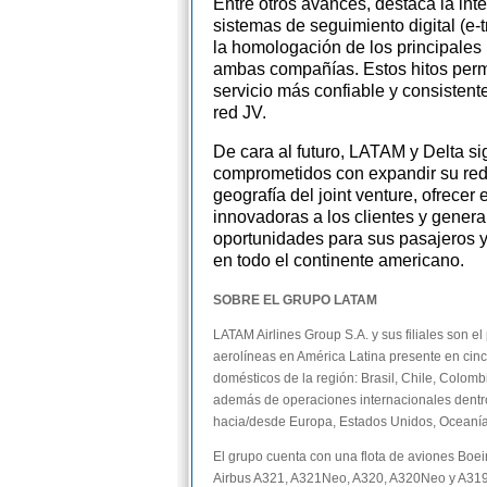
Entre otros avances, destaca la int
sistemas de seguimiento digital (e-
la homologación de los principales
ambas compañías. Estos hitos perm
servicio más confiable y consistent
red JV.
De cara al futuro, LATAM y Delta s
comprometidos con expandir su red 
geografía del joint venture, ofrecer
innovadoras a los clientes y gener
oportunidades para sus pasajeros 
en todo el continente americano.
SOBRE EL GRUPO LATAM
LATAM Airlines Group S.A. y sus filiales son el
aerolíneas en América Latina presente en ci
domésticos de la región: Brasil, Chile, Colomb
además de operaciones internacionales dentro
hacia/desde Europa, Estados Unidos, Oceanía, 
El grupo cuenta con una flota de aviones Boei
Airbus A321, A321Neo, A320, A320Neo y A319.