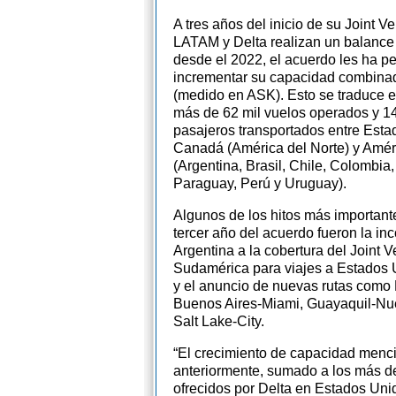
A tres años del inicio de su Joint Ve
LATAM y Delta realizan un balance
desde el 2022, el acuerdo les ha pe
incrementar su capacidad combina
(medido en ASK). Esto se traduce e
más de 62 mil vuelos operados y 14
pasajeros transportados entre Esta
Canadá (América del Norte) y Amér
(Argentina, Brasil, Chile, Colombia
Paraguay, Perú y Uruguay).
Algunos de los hitos más important
tercer año del acuerdo fueron la in
Argentina a la cobertura del Joint V
Sudamérica para viajes a Estados
y el anuncio de nuevas rutas como
Buenos Aires-Miami, Guayaquil-Nu
Salt Lake-City.
“El crecimiento de capacidad menc
anteriormente, sumado a los más d
ofrecidos por Delta en Estados Un