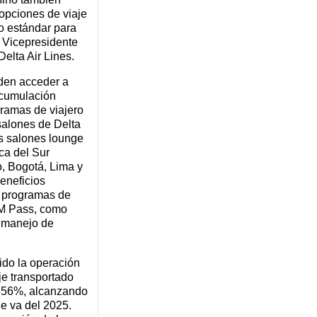
opciones de viaje
o estándar para
a, Vicepresidente
elta Air Lines.
eden acceder a
acumulación
gramas de viajero
salones de Delta
s salones lounge
ca del Sur
, Bogotá, Lima y
eneficios
os programas de
AM Pass, como
y manejo de
cido la operación
je transportado
 356%, alcanzando
ue va del 2025.