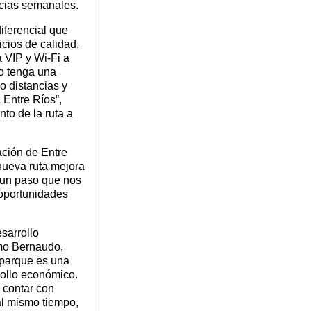
ncias semanales.
iferencial que
cios de calidad.
 VIP y Wi-Fi a
o tenga una
o distancias y
Entre Ríos”,
to de la ruta a
ación de Entre
nueva ruta mejora
s un paso que nos
 oportunidades
sarrollo
rmo Bernaudo,
oparque es una
rollo económico.
 contar con
 al mismo tiempo,