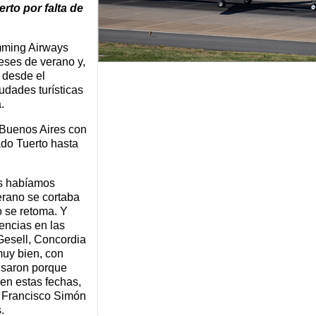
erto por falta de
mming Airways
eses de verano y,
á desde el
dades turísticas
.
 Buenos Aires con
ado Tuerto hasta
s habíamos
erano se cortaba
o se retoma. Y
encias en las
 Gesell, Concordia
uy bien, con
usaron porque
en estas fechas,
 Francisco Simón
.