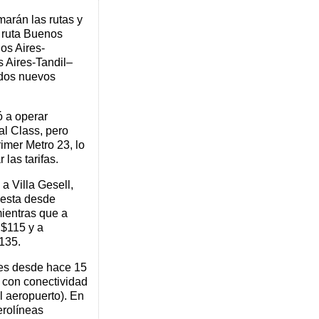
marán las rutas y
a ruta Buenos
os Aires-
 Aires-Tandil–
 dos nuevos
 a operar
al Class, pero
imer Metro 23, lo
 las tarifas.
a Villa Gesell,
uesta desde
ientras que a
$115 y a
135.
res desde hace 15
 con conectividad
l aeropuerto). En
erolíneas