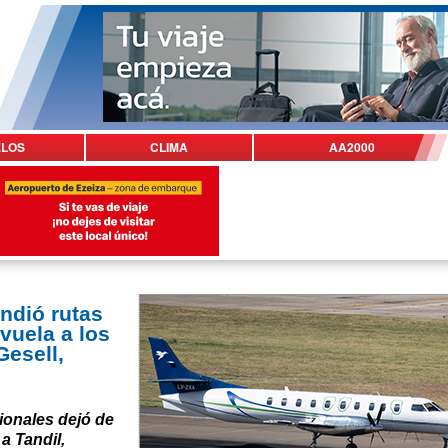
ELOS
CLIMA
AA2000
dió rutas
vuela a los
Gesell,
ionales dejó de
a Tandil,