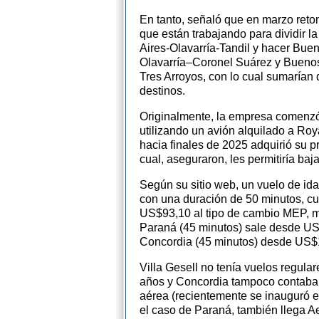
En tanto, señaló que en marzo reto
que están trabajando para dividir l
Aires-Olavarría-Tandil y hacer Buen
Olavarría–Coronel Suárez y Buenos
Tres Arroyos, con lo cual sumarían
destinos.
Originalmente, la empresa comenzó
utilizando un avión alquilado a Roy
hacia finales de 2025 adquirió su pr
cual, aseguraron, les permitiría bajar
Según su sitio web, un vuelo de ida 
con una duración de 50 minutos, c
US$93,10 al tipo de cambio MEP, m
Paraná (45 minutos) sale desde US
Concordia (45 minutos) desde US$
Villa Gesell no tenía vuelos regula
años y Concordia tampoco contaba
aérea (recientemente se inauguró e
el caso de Paraná, también llega A