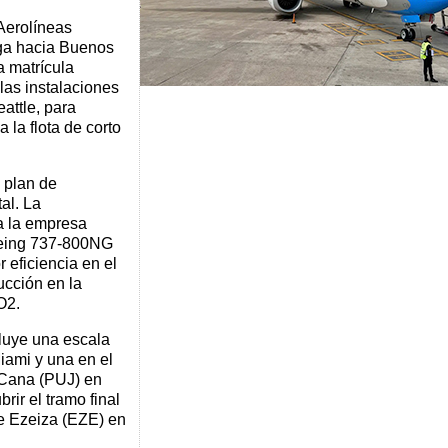
Aerolíneas
ega hacia Buenos
a matrícula
as instalaciones
attle, para
 la flota de corto
 plan de
al. La
a la empresa
oeing 737-800NG
 eficiencia en el
cción en la
2​.
cluye una escala
iami y una en el
 Cana (PUJ) en
ir el tramo final
de Ezeiza (EZE) en