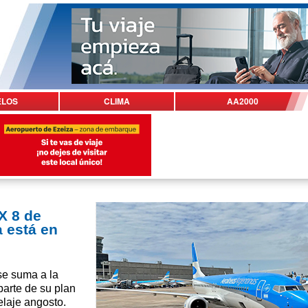
ELOS
CLIMA
AA2000
X 8 de
 está en
se suma a la
parte de su plan
elaje angosto.