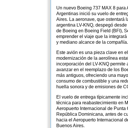
Un nuevo Boeing 737 MAX 8 para 
Argentinas inició su vuelo de entr
Aires. La aeronave, que ostentará l
argentina LV-KNQ, despegó desde l
de Boeing en Boeing Field (BFI), Se
emprender el viaje que la integrará a
y mediano alcance de la compañía.
Este avión es una pieza clave en el
modernización de la aerolínea estat
incorporación del LV-KNQ permite 
avanzar en el reemplazo de los B
más antiguos, ofreciendo una mayor
consumo de combustible y una redu
huella sonora y de emisiones de CO
El vuelo de entrega típicamente in
técnica para reabastecimiento en M
Aeropuerto Internacional de Punta
República Dominicana, antes de cubr
hacia el Aeropuerto Internacional 
Buenos Aires.