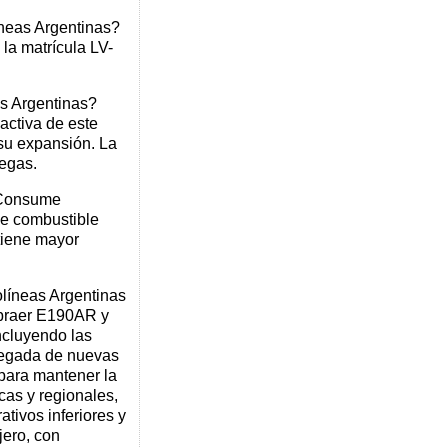
neas Argentinas?
la matrícula LV-
s Argentinas?
activa de este
su expansión. La
regas.
 Consume
e combustible
tiene mayor
olíneas Argentinas
braer E190AR y
ncluyendo las
llegada de nuevas
para mantener la
cas y regionales,
tivos inferiores y
jero, con