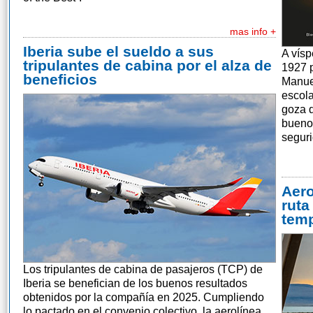
mas info +
Iberia sube el sueldo a sus
A vísp
tripulantes de cabina por el alza de
1927 p
beneficios
Manue
escola
goza d
bueno 
seguri
Aero
ruta
temp
Los tripulantes de cabina de pasajeros (TCP) de
Iberia se benefician de los buenos resultados
obtenidos por la compañía en 2025. Cumpliendo
lo pactado en el convenio colectivo, la aerolínea