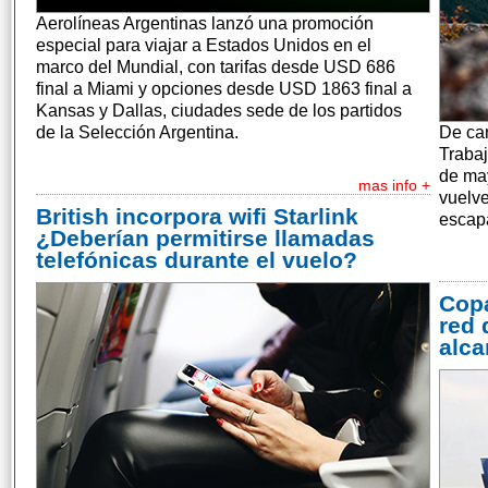
Aerolíneas Argentinas lanzó una promoción
especial para viajar a Estados Unidos en el
marco del Mundial, con tarifas desde USD 686
final a Miami y opciones desde USD 1863 final a
Kansas y Dallas, ciudades sede de los partidos
de la Selección Argentina.
De car
Trabaj
de ma
mas info +
vuelve
British incorpora wifi Starlink
escapa
¿Deberían permitirse llamadas
telefónicas durante el vuelo?
Copa
red 
alca