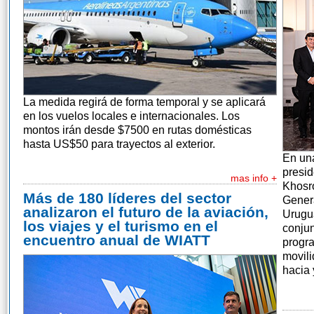
La medida regirá de forma temporal y se aplicará
en los vuelos locales e internacionales. Los
montos irán desde $7500 en rutas domésticas
hasta US$50 para trayectos al exterior.
En un
presid
mas info +
Khosro
Más de 180 líderes del sector
Genera
analizaron el futuro de la aviación,
Urugu
los viajes y el turismo en el
conjun
encuentro anual de WIATT
progra
movili
hacia 