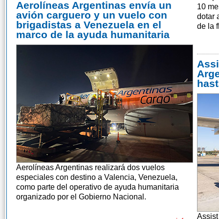
Aerolíneas Argentinas envía un
10 mes
avión carguero y un vuelo con
dotar 
brigadistas a Venezuela en el
de la 
marco de la ayuda humanitaria
Assi
Arge
hast
Aerolíneas Argentinas realizará dos vuelos
especiales con destino a Valencia, Venezuela,
como parte del operativo de ayuda humanitaria
organizado por el Gobierno Nacional.
Assist