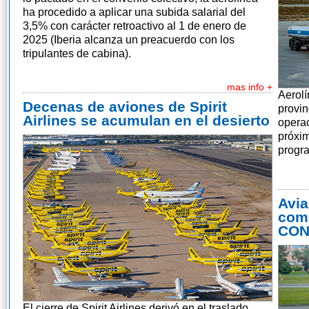
ha procedido a aplicar una subida salarial del
3,5% con carácter retroactivo al 1 de enero de
2025 (Iberia alcanza un preacuerdo con los
tripulantes de cabina).
mas info +
Aerolí
Decenas de aviones de Spirit
provin
Airlines se acumulan en el desierto
operac
próxim
progr
Avia
comp
CON
El cierre de Spirit Airlines derivó en el traslado