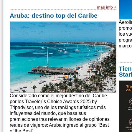
mas info +
Aruba: destino top del Caribe
Aerolí
promo
los vu
progra
marco 
Tien
Star
Considerado como el mejor destino del Caribe
por los Traveler´s Choice Awards 2025 by
Tripadvisor, uno de los rankings turísticos más
influyentes del mundo, que basa sus
premiaciones tras relevar millones de opiniones
reales de viajeros; Aruba ingresó al grupo “Best
of the Best”.