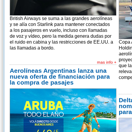
British Airways se suma a las grandes aerolíneas
y se alía con Starlink para mantener conectados
a los pasajeros en vuelo, incluso con llamadas
de voz y vídeo, pero la medida genera dudas por
el ruido en cabina y las restricciones de EE.UU. a
Copa 
las llamadas a bordo.
Holdin
aerolí
proyec
mas info +
que la
Aerolíneas Argentinas lanza una
releva
nueva oferta de financiación para
compet
la compra de pasajes
Delt
nom
par