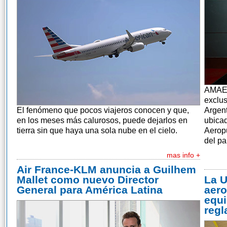
AMAE 
exclus
El fenómeno que pocos viajeros conocen y que,
Argent
en los meses más calurosos, puede dejarlos en
ubicad
tierra sin que haya una sola nube en el cielo.
Aeropu
del pa
mas info +
Air France-KLM anuncia a Guilhem
Mallet como nuevo Director
La U
General para América Latina
aero
equi
regl