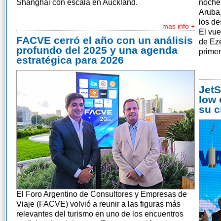
Shanghái con escala en Auckland.
noche 
Aruba
los d
mas info +
El vue
FACVE cerró el año con un análisis
de Eze
profundo del 2025 y una agenda
primer
estratégica para 2026
JetS
low 
su c
El Foro Argentino de Consultores y Empresas de
Viaje (FACVE) volvió a reunir a las figuras más
relevantes del turismo en uno de los encuentros