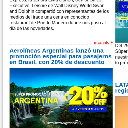
Executive, Leisure de Walt Disney World Swan
and Dolphin compartió con representantes de los
medios del trade una cena en conocido
restaurant de Puerto Madero donde nos puso al
día de las novedades.
mas info +
Del 29
Aerolíneas Argentinas lanzó una
Súper
promoción especial para pasajeros
nuest
en Brasil, con 20% de descuento
tu pró
LATA
regi