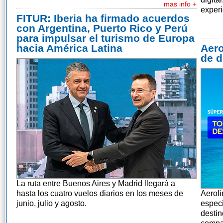
mas info +
experi
FITUR: Iberia ha firmado acuerdos
con Argentina, Puerto Rico y Perú
para impulsar el turismo de Europa
hacia América Latina
Aero
de d
La ruta entre Buenos Aires y Madrid llegará a
hasta los cuatro vuelos diarios en los meses de
Aerol
junio, julio y agosto.
especi
destin