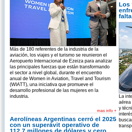
Los 
enfr
falt
Más de 180 referentes de la industria de la
aviación, los viajes y el turismo se reunieron el
Aeropuerto Internacional de Ezeiza para analizar
las principales fuerzas que están transformando
el sector a nivel global, durante el encuentro
anual de Women in Aviation, Travel and Tourism
(WIATT), una iniciativa que promueve el
desarrollo profesional de las mujeres en la
industria.
La int
aérea 
y técn
mas info +
interé
Aerolíneas Argentinas cerró el 2025
buscan
con un superávit operativo de
transp
112,7 millones de dólares y cero