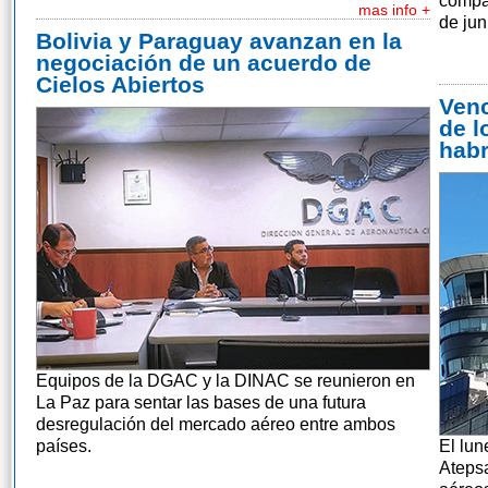
compañ
mas info +
de jun
Bolivia y Paraguay avanzan en la
negociación de un acuerdo de
Cielos Abiertos
Venc
de l
habr
Equipos de la DGAC y la DINAC se reunieron en
La Paz para sentar las bases de una futura
desregulación del mercado aéreo entre ambos
países.
El lun
Atepsa