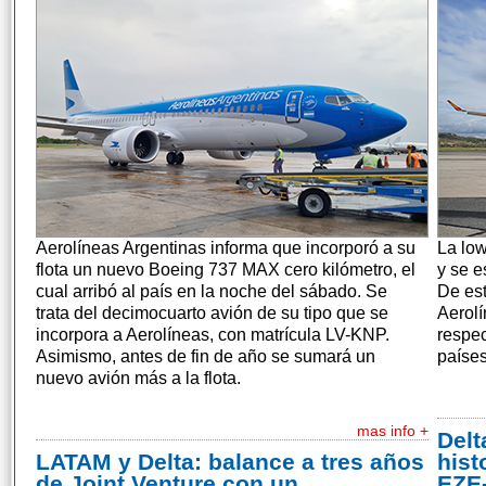
Aerolíneas Argentinas informa que incorporó a su
La low
flota un nuevo Boeing 737 MAX cero kilómetro, el
y se e
cual arribó al país en la noche del sábado. Se
De est
trata del decimocuarto avión de su tipo que se
Aerolí
incorpora a Aerolíneas, con matrícula LV-KNP.
respec
Asimismo, antes de fin de año se sumará un
países
nuevo avión más a la flota.
mas info +
Delt
LATAM y Delta: balance a tres años
hist
de Joint Venture con un
EZE-