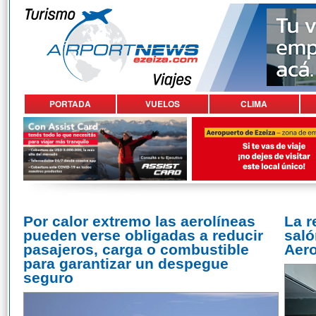
PORTADA
VUELOS
CLIMA
Por calor extremo las aerolíneas
La r
pueden verse obligadas a reducir
saló
pasajeros, carga o combustible
Aero
para garantizar un despegue
seguro