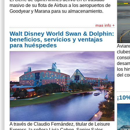
masivo de su flota de Airbus a los aeropuertos de
Goodyear y Marana para su almacenamiento.
mas info +
Walt Disney World Swan & Dolphin:
beneficios, servicios y ventajas
para huéspedes
Avianc
clube
conso
desarr
los hi
del co
¡10%
A través de Claudio Fernández, titular de Leisure
Express, la señora Livia Cohen, Senior Sales