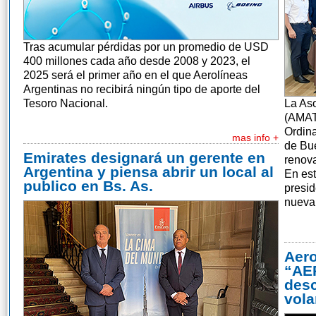
Tras acumular pérdidas por un promedio de USD
400 millones cada año desde 2008 y 2023, el
2025 será el primer año en el que Aerolíneas
Argentinas no recibirá ningún tipo de aporte del
Tesoro Nacional.
La Aso
(AMAT
Ordina
mas info +
de Bue
Emirates designará un gerente en
renova
Argentina y piensa abrir un local al
En est
publico en Bs. As.
presid
nueva 
Aero
“AE
desc
vola